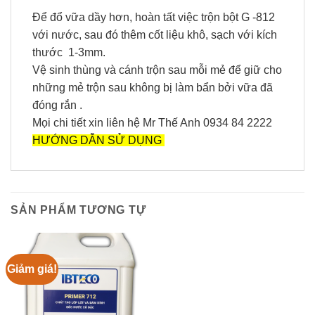
Để đổ vữa dầy hơn, hoàn tất việc trộn bột G -812
với nước, sau đó thêm cốt liệu khô, sạch với kích
thước 1-3mm.
Vệ sinh thùng và cánh trộn sau mỗi mẻ để giữ cho
những mẻ trộn sau không bị làm bẩn bởi vữa đã
đóng rắn .
Mọi chi tiết xin liên hệ Mr Thế Anh 0934 84 2222
HƯỚNG DẪN SỬ DỤNG
SẢN PHẨM TƯƠNG TỰ
Giảm giá!