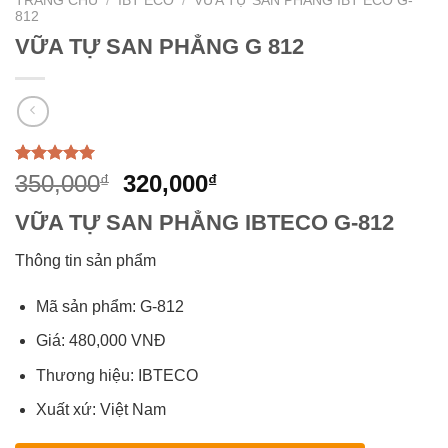
TRANG CHỦ
/
IBT ECO
/
VỮA TỰ SAN PHẲNG IBT ECO G-
812
VỮA TỰ SAN PHẲNG G 812
5.00
1
trên 5
Giá
Giá
350,000
320,000
₫
₫
dựa trên
gốc
hiện
đánh giá
VỮA TỰ SAN PHẲNG IBTECO G-812
là:
tại
350,000₫.
là:
Thông tin sản phẩm
320,000₫.
Mã sản phẩm: G-812
Giá: 480,000 VNĐ
Thương hiệu: IBTECO
Xuất xứ: Việt Nam