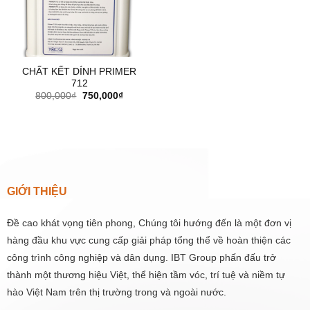
CHẤT KẾT DÍNH PRIMER
712
Giá
Giá
800,000
₫
750,000
₫
gốc
hiện
là:
tại
800,000₫.
là:
750,000₫.
GIỚI THIỆU
Đề cao khát vọng tiên phong, Chúng tôi hướng đến là một đơn vị
hàng đầu khu vực cung cấp giải pháp tổng thể về hoàn thiện các
công trình công nghiệp và dân dụng. IBT Group phấn đấu trở
thành một thương hiệu Việt, thể hiện tầm vóc, trí tuệ và niềm tự
hào Việt Nam trên thị trường trong và ngoài nước.