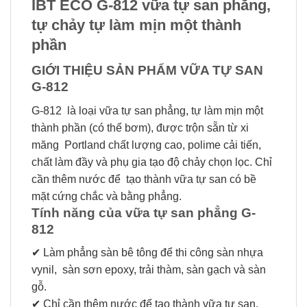
IBT ECO G-812 vữa tự san phẳng,
tự chảy tự làm mịn một thành
phần
GIỚI THIỆU SẢN PHẨM VỮA TỰ SAN
G-812
G-812 là loại vữa tự san phẳng, tự làm mịn một
thành phần (có thể bơm), được trộn sẵn từ xi
măng Portland chất lượng cao, polime cải tiến,
chất làm đầy và phụ gia tạo độ chảy chọn lọc. Chỉ
cần thêm nước để tạo thành vữa tự san có bề
mặt cứng chắc và bằng phẳng.
Tính năng của vữa tự san phẳng G-
812
✔ Làm phẳng sàn bê tông để thi công sàn nhựa
vynil, sàn sơn epoxy, trải thàm, sàn gạch và sàn
gỗ.
✔ Chỉ cần thêm nước để tạo thành vữa tự san.