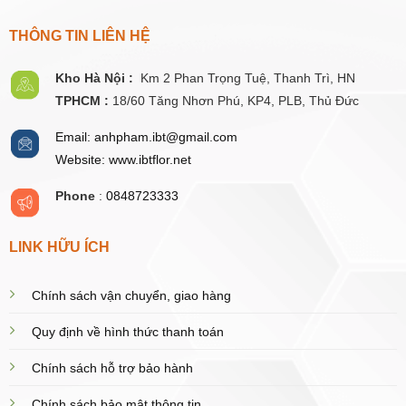
THÔNG TIN LIÊN HỆ
Kho Hà Nội :
Km 2 Phan Trọng Tuệ,
Thanh
Trì, HN
TPHCM :
18/60 Tăng Nhơn Phú, KP4, PLB, Thủ Đức
Email: anhpham.ibt@gmail.com
Website: www.ibtflor.net
Phone
:
0848723333
LINK HỮU ÍCH
Chính sách vận chuyển, giao hàng
Quy định về hình thức thanh toán
Chính sách hỗ trợ bảo hành
Chính sách bảo mật thông tin