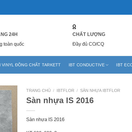
ÀNG 24H
CHẤT LƯỢNG
g toàn quốc
Đầy đủ CO/CQ
 VINYL ĐỒNG CHẤT TARKETT
IBT CONDUCTIVE
IBT EC
TRANG CHỦ
/
IBTFLOR
/
SÀN NHỰA IBTFLOR
Sàn nhựa IS 2016
Sàn nhựa IS 2016