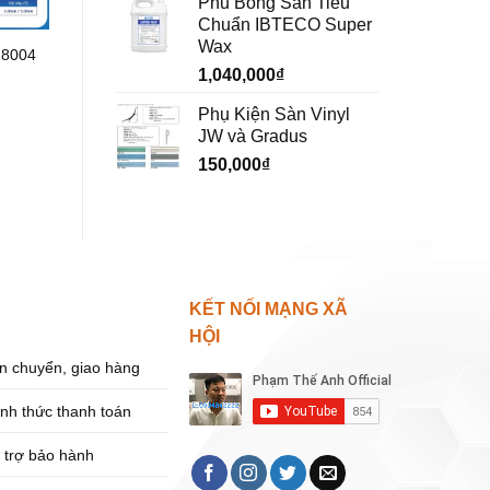
Phủ Bóng Sàn Tiêu
Chuẩn IBTECO Super
Wax
 8004
1,040,000
₫
Phụ Kiện Sàn Vinyl
JW và Gradus
150,000
₫
KẾT NỐI MẠNG XÃ
HỘI
n chuyển, giao hàng
ình thức thanh toán
 trợ bảo hành