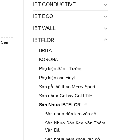
IBT CONDUCTIVE
IBT ECO
IBT WALL
IBTFLOR
,
Sàn
BRITA
KORONA
Phụ kiện Sàn - Tường
Phụ kiện sàn vinyl
Sàn gỗ thể thao Merry Sport
Sàn nhựa Galaxy Gold Tile
Sàn Nhựa IBTFLOR
Sàn nhựa dán keo vân gỗ
Sàn Nhựa Dán Keo Vân Thảm
Vân Đá
Sàn nhựa hèm khóa vân gỗ