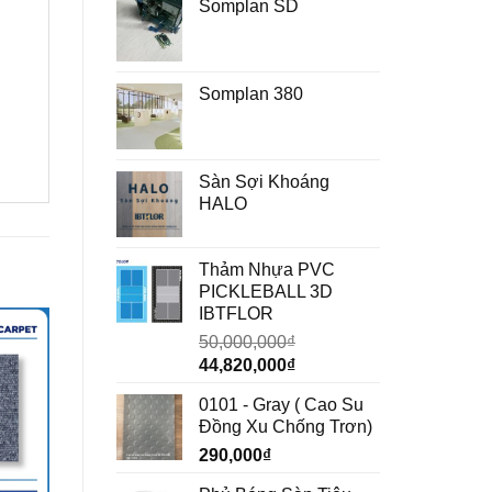
Somplan SD
Somplan 380
Sàn Sợi Khoáng
HALO
Thảm Nhựa PVC
PICKLEBALL 3D
IBTFLOR
50,000,000
₫
Giá
Giá
44,820,000
₫
gốc
hiện
0101 - Gray ( Cao Su
là:
tại
Đồng Xu Chống Trơn)
50,000,000₫.
là:
290,000
₫
44,820,000₫.