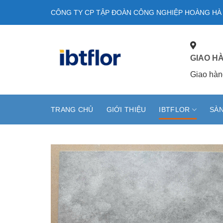
Skip
CÔNG TY CP TẬP ĐOÀN CÔNG NGHIỆP HOÀNG HÀ
to
content
GIAO H
Giao hàn
TRANG CHỦ
GIỚI THIỆU
IBTFLOR
SÀN