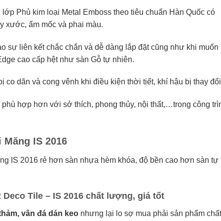
lớp Phủ kim loại Metal Emboss theo tiêu chuẩn Hàn Quốc có
ầy xước, ẩm mốc và phai màu.
ạo sự liên kết chắc chắn và dễ dàng lắp đặt cũng như khi muốn
Edge cao cấp hệt như sàn Gỗ tự nhiên.
co dãn và cong vênh khi điều kiện thời tiết, khí hậu bị thay đổi
phù hợp hơn với sở thích, phong thủy, nội thất,…trong công trì
i Măng IS 2016
ng IS 2016 rẻ hơn sàn nhựa hèm khóa, độ bền cao hơn sàn tự
co Tile – IS 2016 chất lượng, giá tốt
thảm, vân đá dán keo
nhưng lại lo sợ mua phải sản phẩm chấ