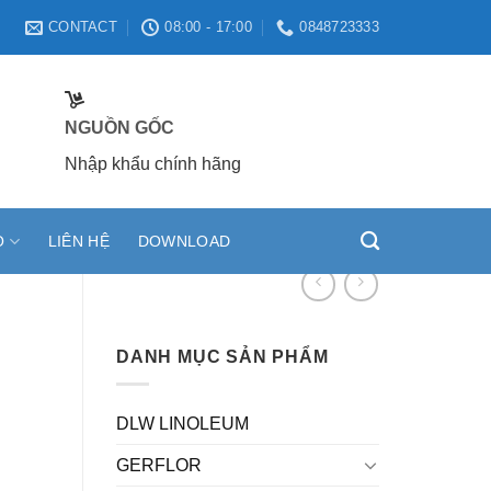
CONTACT
08:00 - 17:00
0848723333
NGUỒN GỐC
Nhập khẩu chính hãng
O
LIÊN HỆ
DOWNLOAD
DANH MỤC SẢN PHẨM
DLW LINOLEUM
GERFLOR