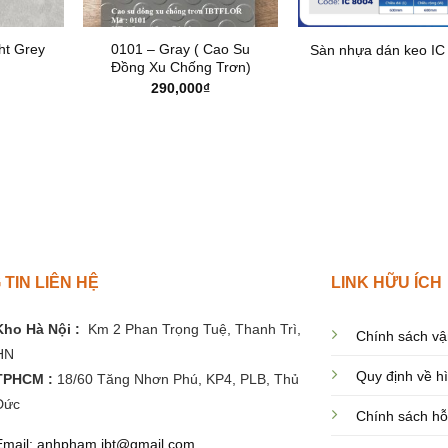
ht Grey
0101 – Gray ( Cao Su
Sàn nhựa dán keo IC
Đồng Xu Chống Trơn)
290,000
₫
TIN LIÊN HỆ
LINK HỮU ÍCH
Kho Hà Nội :
Km 2 Phan Trọng Tuệ,
Thanh
Trì,
Chính sách vậ
HN
Quy định về h
TPHCM :
18/60 Tăng Nhơn Phú, KP4, PLB, Thủ
Đức
Chính sách hỗ
Email: anhpham.ibt@gmail.com