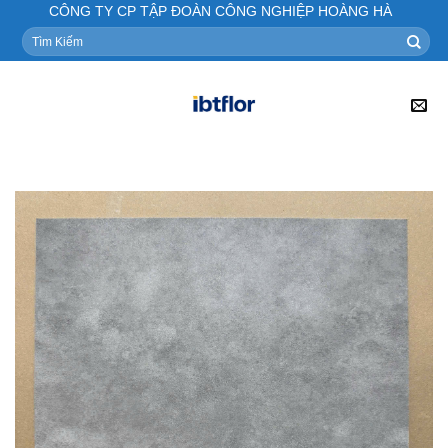
Skip
CÔNG TY CP TẬP ĐOÀN CÔNG NGHIỆP HOÀNG HÀ
to
Tìm
kiếm:
content