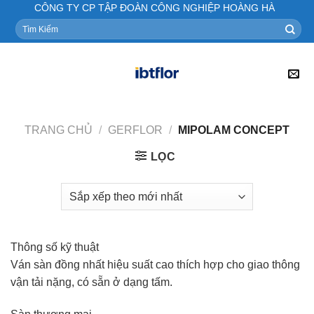
Skip
CÔNG TY CP TẬP ĐOÀN CÔNG NGHIỆP HOÀNG HÀ
to
Tìm
kiếm:
content
TRANG CHỦ
/
GERFLOR
/
MIPOLAM CONCEPT
LỌC
Thông số kỹ thuật
Ván sàn đồng nhất hiệu suất cao thích hợp cho giao thông
vận tải nặng, có sẵn ở dạng tấm.