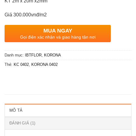
KT 2m x 20m x2mm
300,000₫.
Giá 300.000vnđ/m2
MUA NGAY
Gọi điện xác nhận và giao hàng tận nơi
Danh mục:
IBTFLOR
,
KORONA
Thẻ:
KC 0402
,
KORONA 0402
MÔ TẢ
ĐÁNH GIÁ (1)