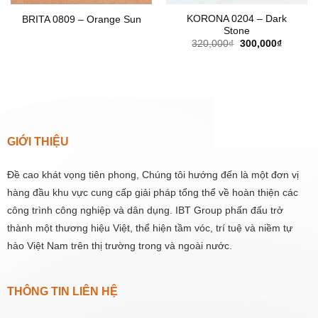
KORONA 0204 – Dark
BRITA 0809 – Orange Sun
Stone
Giá
Giá
320,000
₫
300,000
₫
gốc
hiện
là:
tại
320,000₫.
là:
300,000
GIỚI THIỆU
Đề cao khát vọng tiên phong, Chúng tôi hướng đến là một đơn vị
hàng đầu khu vực cung cấp giải pháp tổng thể về hoàn thiện các
công trình công nghiệp và dân dụng. IBT Group phấn đấu trở
thành một thương hiệu Việt, thể hiện tầm vóc, trí tuệ và niềm tự
hào Việt Nam trên thị trường trong và ngoài nước.
THÔNG TIN LIÊN HỆ