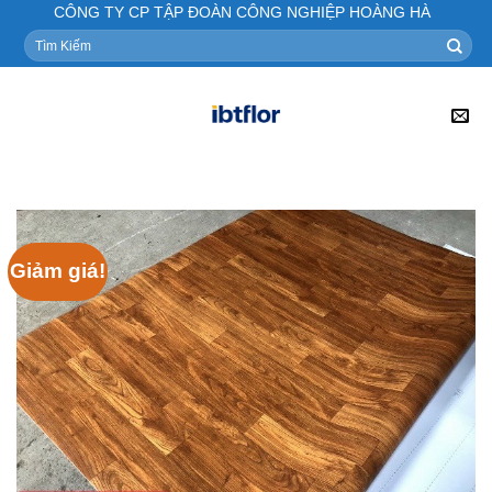
Skip
CÔNG TY CP TẬP ĐOÀN CÔNG NGHIỆP HOÀNG HÀ
to
Tìm
kiếm:
content
Giảm giá!