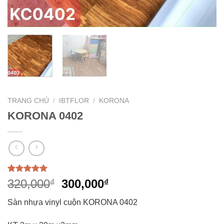
TRANG CHỦ
/
IBTFLOR
/
KORONA
KORONA 0402
5.00
1
trên 5
Giá
Giá
320,000
300,000
₫
₫
dựa trên
gốc
hiện
đánh giá
Sàn nhựa vinyl cuộn KORONA 0402
là:
tại
320,000₫.
là: