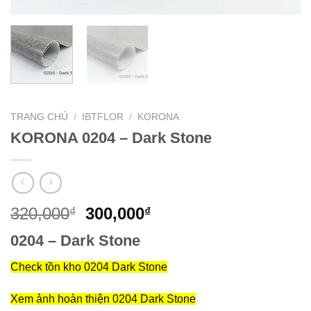
TRANG CHỦ
/
IBTFLOR
/
KORONA
KORONA 0204 – Dark Stone
Giá
Giá
320,000
300,000
₫
₫
gốc
hiện
0204 – Dark Stone
là:
tại
320,000₫.
là:
Check tồn kho 0204 Dark Stone
300,000₫.
Xem ảnh hoàn thiện 0204 Dark Stone