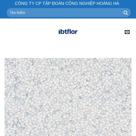
Skip
CÔNG TY CP TẬP ĐOÀN CÔNG NGHIỆP HOÀNG HÀ
to
Tìm
kiếm:
content