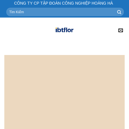
Skip
CÔNG TY CP TẬP ĐOÀN CÔNG NGHIỆP HOÀNG HÀ
to
Tìm
kiếm:
content