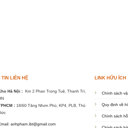
TIN LIÊN HỆ
LINK HỮU ÍCH
Kho Hà Nội :
Km 2 Phan Trọng Tuệ,
Thanh
Trì,
Chính sách vậ
HN
Quy định về h
TPHCM :
18/60 Tăng Nhơn Phú, KP4, PLB, Thủ
Đức
Chính sách hỗ
Email: anhpham.ibt@gmail.com
Chính sách bả