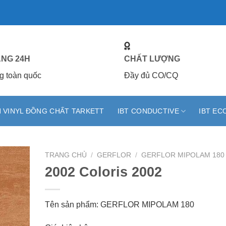
ÀNG 24H
CHẤT LƯỢNG
g toàn quốc
Đầy đủ CO/CQ
 VINYL ĐỒNG CHẤT TARKETT
IBT CONDUCTIVE
IBT EC
TRANG CHỦ
/
GERFLOR
/
GERFLOR MIPOLAM 180
2002 Coloris 2002
Tên sản phẩm: GERFLOR MIPOLAM 180