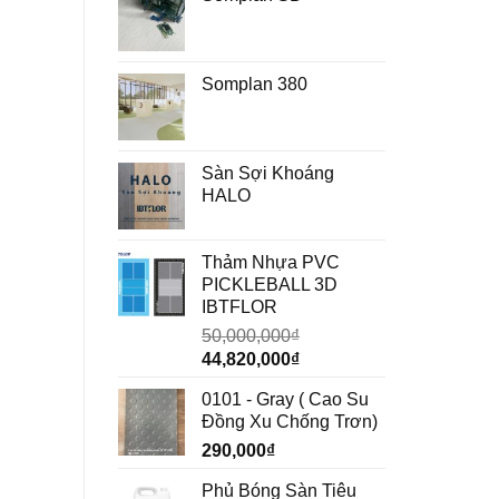
Somplan 380
Sàn Sợi Khoáng
HALO
Thảm Nhựa PVC
PICKLEBALL 3D
IBTFLOR
50,000,000
₫
Giá
Giá
44,820,000
₫
gốc
hiện
0101 - Gray ( Cao Su
là:
tại
Đồng Xu Chống Trơn)
50,000,000₫.
là:
290,000
₫
44,820,000₫.
Phủ Bóng Sàn Tiêu