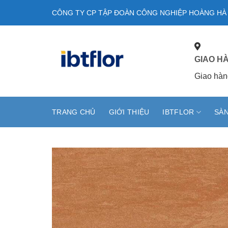
Skip
CÔNG TY CP TẬP ĐOÀN CÔNG NGHIỆP HOÀNG HÀ
to
content
GIAO H
Giao hàn
TRANG CHỦ
GIỚI THIỆU
IBTFLOR
SÀN