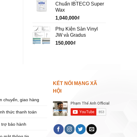
Chuẩn IBTECO Super
Wax
1,040,000
₫
Phụ Kiện Sàn Vinyl
JW và Gradus
150,000
₫
KẾT NỐI MẠNG XÃ
HỘI
n chuyển, giao hàng
ình thức thanh toán
 trợ bảo hành
o mật thông tin