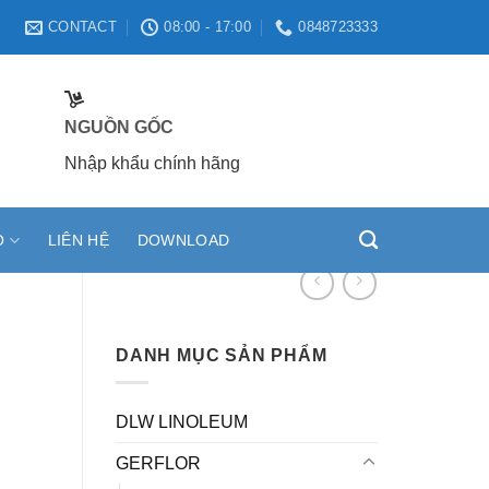
CONTACT
08:00 - 17:00
0848723333
NGUỒN GỐC
Nhập khẩu chính hãng
O
LIÊN HỆ
DOWNLOAD
DANH MỤC SẢN PHẨM
DLW LINOLEUM
GERFLOR