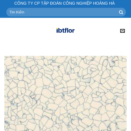
Skip
CÔNG TY CP TẬP ĐOÀN CÔNG NGHIỆP HOÀNG HÀ
to
Tìm
kiếm:
content