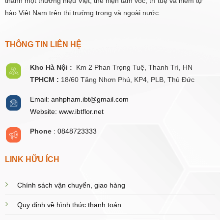
thành một thương hiệu Việt, thể hiện tầm vóc, trí tuệ và niềm tự
hào Việt Nam trên thị trường trong và ngoài nước.
THÔNG TIN LIÊN HỆ
Kho Hà Nội :
Km 2 Phan Trọng Tuệ,
Thanh
Trì, HN
TPHCM :
18/60 Tăng Nhơn Phú, KP4, PLB, Thủ Đức
Email: anhpham.ibt@gmail.com
Website: www.ibtflor.net
Phone
:
0848723333
LINK HỮU ÍCH
Chính sách vận chuyển, giao hàng
Quy định về hình thức thanh toán