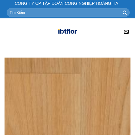
Skip
CÔNG TY CP TẬP ĐOÀN CÔNG NGHIỆP HOÀNG HÀ
to
Tìm
kiếm:
content