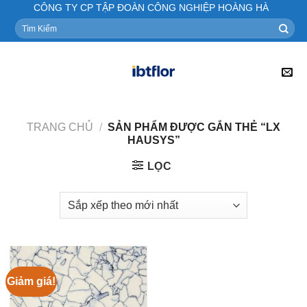
Skip
CÔNG TY CP TẬP ĐOÀN CÔNG NGHIỆP HOÀNG HÀ
to
Tìm
kiếm:
content
TRANG CHỦ
/
SẢN PHẨM ĐƯỢC GẮN THẺ “LX
HAUSYS”
LỌC
Giảm giá!