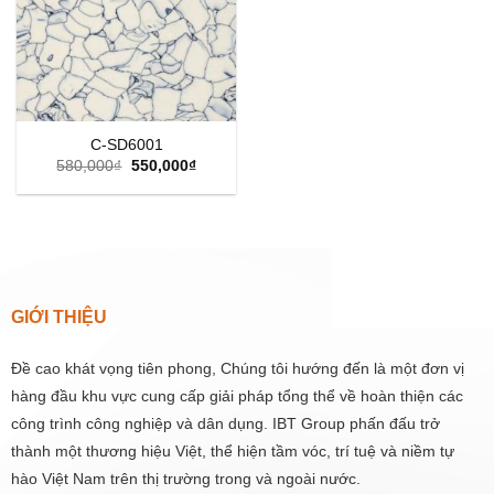
C-SD6001
Giá
Giá
580,000
₫
550,000
₫
gốc
hiện
là:
tại
580,000₫.
là:
550,000₫.
GIỚI THIỆU
Đề cao khát vọng tiên phong, Chúng tôi hướng đến là một đơn vị
hàng đầu khu vực cung cấp giải pháp tổng thể về hoàn thiện các
công trình công nghiệp và dân dụng. IBT Group phấn đấu trở
thành một thương hiệu Việt, thể hiện tầm vóc, trí tuệ và niềm tự
hào Việt Nam trên thị trường trong và ngoài nước.