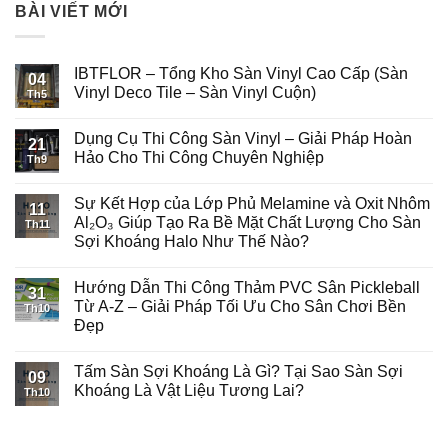
BÀI VIẾT MỚI
IBTFLOR – Tổng Kho Sàn Vinyl Cao Cấp (Sàn
04
Vinyl Deco Tile – Sàn Vinyl Cuộn)
Th5
Dụng Cụ Thi Công Sàn Vinyl – Giải Pháp Hoàn
21
Hảo Cho Thi Công Chuyên Nghiệp
Th9
Sự Kết Hợp của Lớp Phủ Melamine và Oxit Nhôm
11
Al₂O₃ Giúp Tạo Ra Bề Mặt Chất Lượng Cho Sàn
Th11
Sợi Khoáng Halo Như Thế Nào?
Hướng Dẫn Thi Công Thảm PVC Sân Pickleball
31
Từ A-Z – Giải Pháp Tối Ưu Cho Sân Chơi Bền
Th10
Đẹp
Tấm Sàn Sợi Khoáng Là Gì? Tại Sao Sàn Sợi
09
Khoáng Là Vật Liệu Tương Lai?
Th10