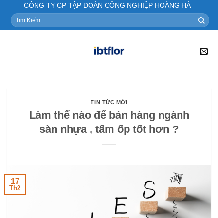
Skip
CÔNG TY CP TẬP ĐOÀN CÔNG NGHIỆP HOÀNG HÀ
to
Tìm
kiếm:
content
TIN TỨC MỚI
Làm thế nào để bán hàng ngành
sàn nhựa , tấm ốp tốt hơn ?
17
Th2