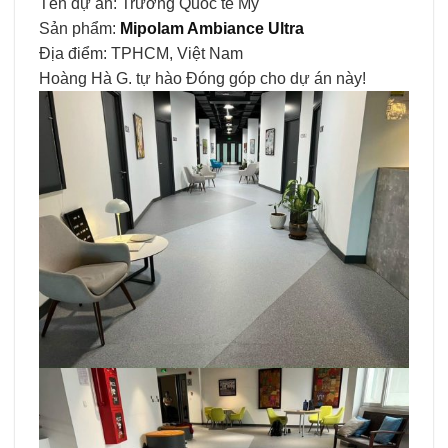
Tên dự án: Trường Quốc tế Mỹ
Sản phẩm:
Mipolam Ambiance Ultra
Địa điểm: TPHCM, Việt Nam
Hoàng Hà G. tự hào Đóng góp cho dự án này!