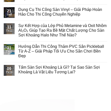
Dụng Cụ Thi Công Sàn Vinyl – Giải Pháp Hoàn
21
Hảo Cho Thi Công Chuyên Nghiệp
Th9
Sự Kết Hợp của Lớp Phủ Melamine và Oxit Nhôm
11
Al₂O₃ Giúp Tạo Ra Bề Mặt Chất Lượng Cho Sàn
Th11
Sợi Khoáng Halo Như Thế Nào?
Hướng Dẫn Thi Công Thảm PVC Sân Pickleball
31
Từ A-Z – Giải Pháp Tối Ưu Cho Sân Chơi Bền
Th10
Đẹp
Tấm Sàn Sợi Khoáng Là Gì? Tại Sao Sàn Sợi
09
Khoáng Là Vật Liệu Tương Lai?
Th10