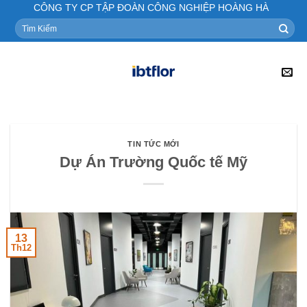
Skip
CÔNG TY CP TẬP ĐOÀN CÔNG NGHIỆP HOÀNG HÀ
to
Tìm
kiếm:
content
TIN TỨC MỚI
Dự Án Trường Quốc tế Mỹ
13
Th12