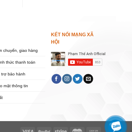
KẾT NỐI MẠNG XÃ
HỘI
n chuyển, giao hàng
ình thức thanh toán
 trợ bảo hành
o mật thông tin
ất