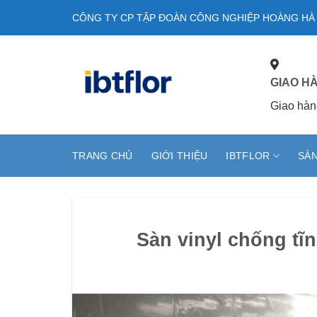
Skip
CÔNG TY CP TẬP ĐOÀN CÔNG NGHIỆP HOÀNG HÀ
to
content
GIAO H
Giao hàn
TRANG CHỦ
GIỚI THIỆU
IBTFLOR
SÀN
Sàn vinyl chống tĩ