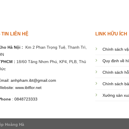
TIN LIÊN HỆ
LINK HỮU ÍCH
Kho Hà Nội :
Km 2 Phan Trọng Tuệ,
Thanh
Trì,
Chính sách vậ
HN
Quy định về h
TPHCM :
18/60 Tăng Nhơn Phú, KP4, PLB, Thủ
Đức
Chính sách hỗ
Email: anhpham.ibt@gmail.com
Chính sách bả
Website: www.ibtflor.net
Xưởng sản xu
Phone
:
0848723333
ệp Hoàng Hà