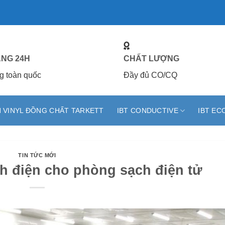
ÀNG 24H
CHẤT LƯỢNG
g toàn quốc
Đầy đủ CO/CQ
 VINYL ĐỒNG CHẤT TARKETT
IBT CONDUCTIVE
IBT EC
TIN TỨC MỚI
nh điện cho phòng sạch điện tử