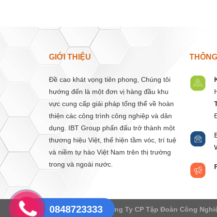
GIỚI THIỆU
THÔNG 
Đề cao khát vọng tiên phong, Chúng tôi
hướng đến là một đơn vị hàng đầu khu
vực cung cấp giải pháp tổng thể về hoàn
thiện các công trình công nghiệp và dân
dụng. IBT Group phấn đấu trở thành một
thương hiệu Việt, thể hiện tầm vóc, trí tuệ
và niềm tự hào Việt Nam trên thị trường
trong và ngoài nước.
0848723333
Copyright 2026 ©
Công Ty CP Tập Đoàn Công Nghi