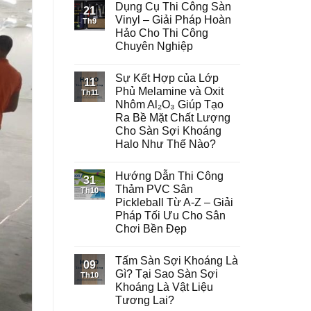
Dụng Cụ Thi Công Sàn
21
Vinyl – Giải Pháp Hoàn
Th9
Hảo Cho Thi Công
Chuyên Nghiệp
Sự Kết Hợp của Lớp
11
Phủ Melamine và Oxit
Th11
Nhôm Al₂O₃ Giúp Tạo
Ra Bề Mặt Chất Lượng
Cho Sàn Sợi Khoáng
Halo Như Thế Nào?
Hướng Dẫn Thi Công
31
Thảm PVC Sân
Th10
Pickleball Từ A-Z – Giải
Pháp Tối Ưu Cho Sân
Chơi Bền Đẹp
Tấm Sàn Sợi Khoáng Là
09
Gì? Tại Sao Sàn Sợi
Th10
Khoáng Là Vật Liệu
Tương Lai?