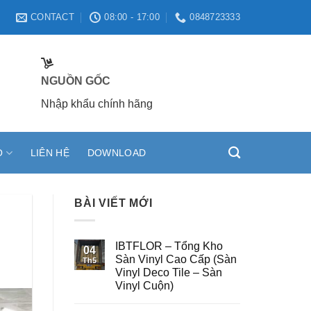
CONTACT
08:00 - 17:00
0848723333
NGUỒN GỐC
Nhập khẩu chính hãng
O
LIÊN HỆ
DOWNLOAD
BÀI VIẾT MỚI
IBTFLOR – Tổng Kho
04
Sàn Vinyl Cao Cấp (Sàn
Th5
Vinyl Deco Tile – Sàn
Vinyl Cuộn)