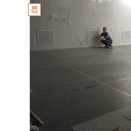
08
Th2