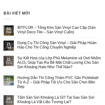
BÀI VIẾT MỚI
IBTFLOR – Tổng Kho Sàn Vinyl Cao Cấp (Sàn
04
Vinyl Deco Tile – Sàn Vinyl Cuộn)
Th5
Dụng Cụ Thi Công Sàn Vinyl – Giải Pháp Hoàn
21
Hảo Cho Thi Công Chuyên Nghiệp
Th9
Sự Kết Hợp của Lớp Phủ Melamine và Oxit Nhôm
11
Al₂O₃ Giúp Tạo Ra Bề Mặt Chất Lượng Cho Sàn
Th11
Sợi Khoáng Halo Như Thế Nào?
Hướng Dẫn Thi Công Thảm PVC Sân Pickleball
31
Từ A-Z – Giải Pháp Tối Ưu Cho Sân Chơi Bền
Th10
Đẹp
Tấm Sàn Sợi Khoáng Là Gì? Tại Sao Sàn Sợi
09
Khoáng Là Vật Liệu Tương Lai?
Th10