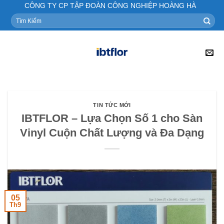
Skip
CÔNG TY CP TẬP ĐOÀN CÔNG NGHIỆP HOÀNG HÀ
to
Tìm
kiếm:
content
TIN TỨC MỚI
IBTFLOR – Lựa Chọn Số 1 cho Sàn
Vinyl Cuộn Chất Lượng và Đa Dạng
05
Th9