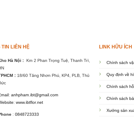
TIN LIÊN HỆ
LINK HỮU ÍCH
Kho Hà Nội :
Km 2 Phan Trọng Tuệ,
Thanh
Trì,
Chính sách vậ
HN
Quy định về h
TPHCM :
18/60 Tăng Nhơn Phú, KP4, PLB, Thủ
Đức
Chính sách hỗ
Email: anhpham.ibt@gmail.com
Chính sách bả
Website: www.ibtflor.net
Xưởng sản xu
Phone
:
0848723333