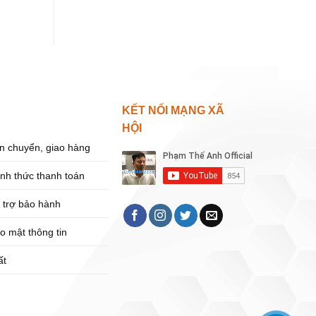
KẾT NỐI MẠNG XÃ
HỘI
n chuyển, giao hàng
ình thức thanh toán
 trợ bảo hành
o mật thông tin
ất