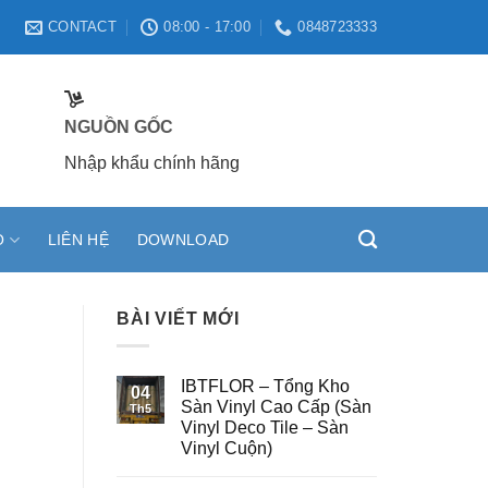
CONTACT
08:00 - 17:00
0848723333
NGUỒN GỐC
Nhập khẩu chính hãng
O
LIÊN HỆ
DOWNLOAD
BÀI VIẾT MỚI
IBTFLOR – Tổng Kho
04
Sàn Vinyl Cao Cấp (Sàn
Th5
Vinyl Deco Tile – Sàn
Vinyl Cuộn)