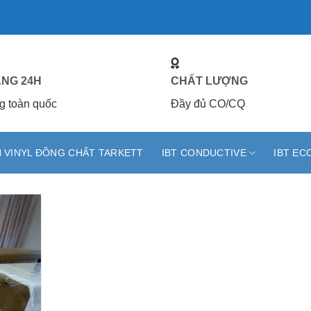
ÀNG 24H
CHẤT LƯỢNG
g toàn quốc
Đầy đủ CO/CQ
 VINYL ĐỒNG CHẤT TARKETT
IBT CONDUCTIVE
IBT EC