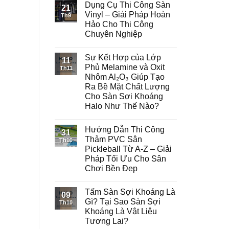
Dụng Cụ Thi Công Sàn
21
Vinyl – Giải Pháp Hoàn
Th9
Hảo Cho Thi Công
Chuyên Nghiệp
Sự Kết Hợp của Lớp
11
Phủ Melamine và Oxit
Th11
Nhôm Al₂O₃ Giúp Tạo
Ra Bề Mặt Chất Lượng
Cho Sàn Sợi Khoáng
Halo Như Thế Nào?
Hướng Dẫn Thi Công
31
Thảm PVC Sân
Th10
Pickleball Từ A-Z – Giải
Pháp Tối Ưu Cho Sân
Chơi Bền Đẹp
Tấm Sàn Sợi Khoáng Là
09
Gì? Tại Sao Sàn Sợi
Th10
Khoáng Là Vật Liệu
Tương Lai?