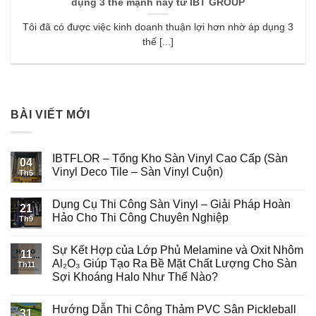
dụng 3 thế mạnh này từ IBT GROUP
Tôi đã có được việc kinh doanh thuận lợi hơn nhờ áp dụng 3
thế [...]
BÀI VIẾT MỚI
IBTFLOR – Tổng Kho Sàn Vinyl Cao Cấp (Sàn
04
Vinyl Deco Tile – Sàn Vinyl Cuộn)
Th5
Dụng Cụ Thi Công Sàn Vinyl – Giải Pháp Hoàn
21
Hảo Cho Thi Công Chuyên Nghiệp
Th9
Sự Kết Hợp của Lớp Phủ Melamine và Oxit Nhôm
11
Al₂O₃ Giúp Tạo Ra Bề Mặt Chất Lượng Cho Sàn
Th11
Sợi Khoáng Halo Như Thế Nào?
Hướng Dẫn Thi Công Thảm PVC Sân Pickleball
31